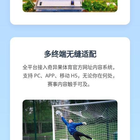
多终端无缝适配
全平台接入奇异果体育官方网址内容系统，
支持 PC、APP、移动 H5，无论你在何处，
赛事内容触手可及。