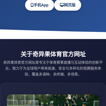
手机App
网页版
关于奇异果体育官方网址
奇异果体育官方网址是专注于体育赛事直播与互动体验的创新平
台，致力于为全球用户带来高速、安全与多样化的观赛服务体
验，覆盖多语种、多终端、多场景。