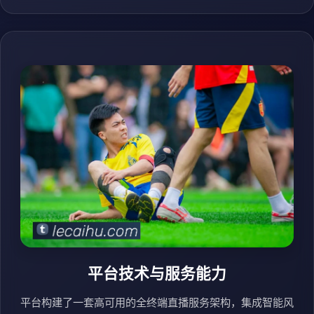
平台技术与服务能力
平台构建了一套高可用的全终端直播服务架构，集成智能风