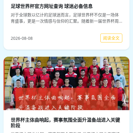
足球世界杯官方网址查询 球迷必备信息
对于全球数以亿计的足球迷而言，足球世界杯不仅是一场体
育盛事，更是一次情感与信仰的汇聚。随着新一届世界杯周...
阅读全文
2026-08-08
世界杯主体曲响起，赛事氛围全面升温备战进入关键
阶段