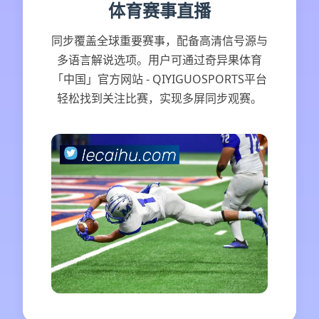
体育赛事直播
同步覆盖全球重要赛事，配备高清信号源与
多语言解说选项。用户可通过奇异果体育
「中国」官方网站 - QIYIGUOSPORTS平台
轻松找到关注比赛，实现多屏同步观赛。