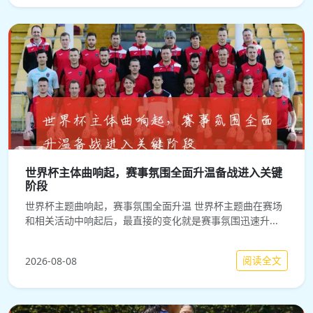
世界杯主体曲响起，赛事氛围全面升温备战进入关键
阶段
世界杯主题曲响起，赛事氛围全面升温 世界杯主题曲在赛场
和相关活动中响起后，最直接的变化就是赛事氛围迅速升...
阅读全文
2026-08-08